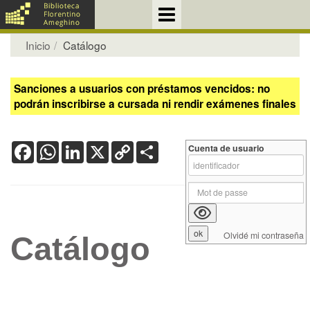
Inicio
Catálogo
Sanciones a usuarios con préstamos vencidos: no
podrán inscribirse a cursada ni rendir exámenes finales
Facebook
WhatsApp
LinkedIn
X
Copy
Share
Cuenta de usuario
Link
Olvidé mi contraseña
Catálogo