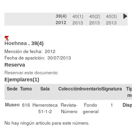
39(4)
40(1)
40(2)
40(3)
2012
2013
2013
2013
Hoehnea
.
39(4)
Mención de fecha: 2012
Fecha de aparición: 30/07/2013
Reserva
Reservar este documento
Ejemplares(1)
Tomo
Sala
Colección
Signatura
Ti
m
Museo
616
Hemeroteca
Revista-
Fondo
1
Disp
51-1-2
Número
general
No hay ningún artículo para este número.