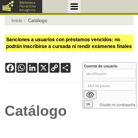
Inicio
Catálogo
Sanciones a usuarios con préstamos vencidos: no
podrán inscribirse a cursada ni rendir exámenes finales
Facebook
WhatsApp
LinkedIn
X
Copy
Share
Cuenta de usuario
Link
Olvidé mi contraseña
Catálogo