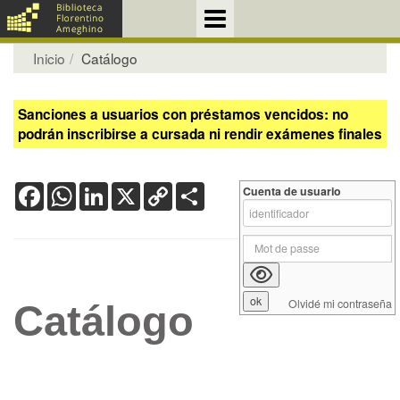
Inicio
Catálogo
Sanciones a usuarios con préstamos vencidos: no
podrán inscribirse a cursada ni rendir exámenes finales
Facebook
WhatsApp
LinkedIn
X
Copy
Share
Cuenta de usuario
Link
Olvidé mi contraseña
Catálogo