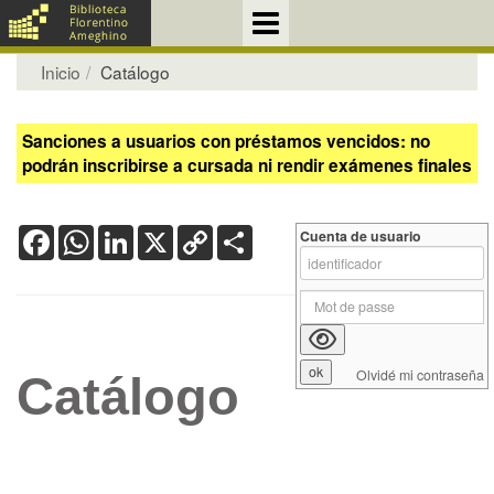
Inicio
Catálogo
Sanciones a usuarios con préstamos vencidos: no
podrán inscribirse a cursada ni rendir exámenes finales
Facebook
WhatsApp
LinkedIn
X
Copy
Share
Cuenta de usuario
Link
Olvidé mi contraseña
Catálogo