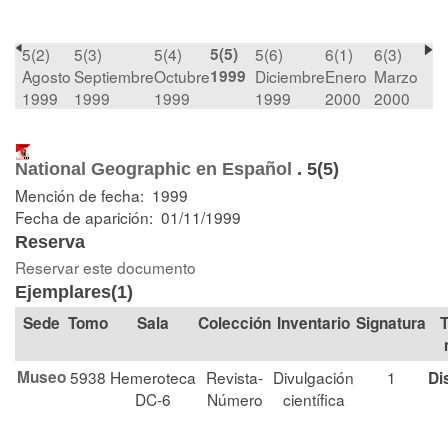
5(2)
5(3)
5(4)
5(5)
5(6)
6(1)
6(3)
Agosto
Septiembre
Octubre
1999
Diciembre
Enero
Marzo
1999
1999
1999
1999
2000
2000
National Geographic en Español
.
5(5)
Mención de fecha: 1999
Fecha de aparición: 01/11/1999
Reserva
Reservar este documento
Ejemplares(1)
Tomo
Sala
Colección
Signatura
T
Museo
5938
Hemeroteca
Revista-
Divulgación
1
Di
DC-6
Número
científica