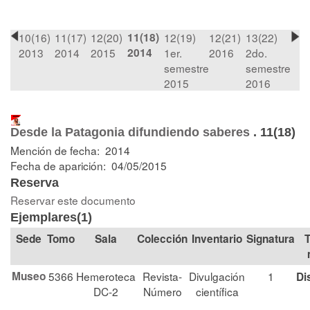
10(16)
11(17)
12(20)
11(18)
12(19)
12(21)
13(22)
2013
2014
2015
2014
1er.
2016
2do.
semestre
semestre
2015
2016
Desde la Patagonia difundiendo saberes
.
11(18)
Mención de fecha: 2014
Fecha de aparición: 04/05/2015
Reserva
Reservar este documento
Ejemplares(1)
Tomo
Sala
Colección
Signatura
T
Museo
5366
Hemeroteca
Revista-
Divulgación
1
Di
DC-2
Número
científica