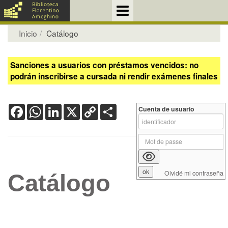
Inicio
Catálogo
Sanciones a usuarios con préstamos vencidos: no
podrán inscribirse a cursada ni rendir exámenes finales
Facebook
WhatsApp
LinkedIn
X
Copy
Share
Cuenta de usuario
Link
Olvidé mi contraseña
Catálogo