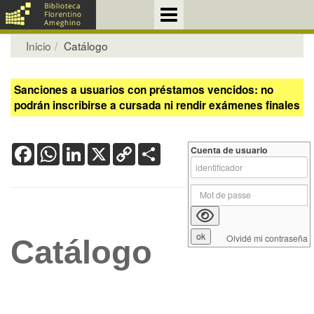
Inicio
Catálogo
Sanciones a usuarios con préstamos vencidos: no
podrán inscribirse a cursada ni rendir exámenes finales
Facebook
WhatsApp
LinkedIn
X
Copy
Share
Cuenta de usuario
Link
Olvidé mi contraseña
Catálogo