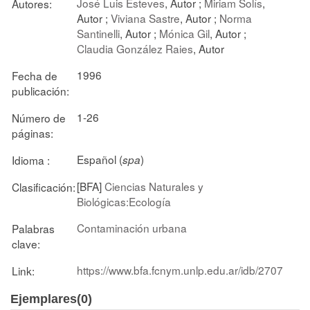
José Luis Esteves
, Autor ;
Miriam Solís
,
Autores:
Autor ;
Viviana Sastre
, Autor ;
Norma
Santinelli
, Autor ;
Mónica Gil
, Autor ;
Claudia González Raies
, Autor
1996
Fecha de
publicación:
1-26
Número de
páginas:
Español (
)
Idioma :
spa
[BFA]
Ciencias Naturales y
Clasificación:
Biológicas:Ecología
Contaminación urbana
Palabras
clave:
https://www.bfa.fcnym.unlp.edu.ar/idb/2707
Link:
Ejemplares(0)