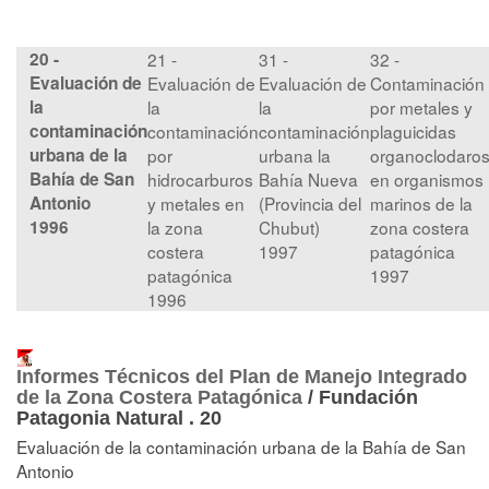
20 -
21 -
31 -
32 -
Evaluación de
Evaluación de
Evaluación de
Contaminación
la
la
la
por metales y
contaminación
contaminación
contaminación
plaguicidas
urbana de la
por
urbana la
organoclodaro
Bahía de San
hidrocarburos
Bahía Nueva
en organismos
Antonio
y metales en
(Provincia del
marinos de la
1996
la zona
Chubut)
zona costera
costera
1997
patagónica
patagónica
1997
1996
Informes Técnicos del Plan de Manejo Integrado
de la Zona Costera Patagónica
/ Fundación
Patagonia Natural .
20
Evaluación de la contaminación urbana de la Bahía de San
Antonio