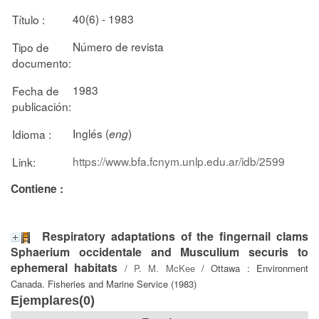
40(6) - 1983
Título :
Número de revista
Tipo de
documento:
1983
Fecha de
publicación:
Inglés (
)
Idioma :
eng
https://www.bfa.fcnym.unlp.edu.ar/idb/2599
Link:
Contiene :
Respiratory adaptations of the fingernail clams
Sphaerium occidentale and Musculium securis to
ephemeral habitats
/
P. M. McKee
/ Ottawa : Environment
Canada. Fisheries and Marine Service (1983)
Ejemplares(0)