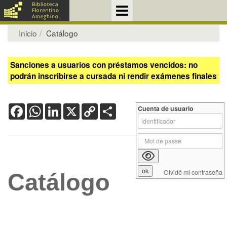
Inicio
Catálogo
Sanciones a usuarios con préstamos vencidos: no
podrán inscribirse a cursada ni rendir exámenes finales
Facebook
WhatsApp
LinkedIn
X
Copy
Share
Cuenta de usuario
Link
Olvidé mi contraseña
Catálogo