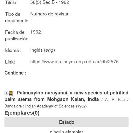
56(5) Sec.B - 1962
Título :
Número de revista
Tipo de
documento:
1962
Fecha de
publicación:
Inglés (
)
Idioma :
eng
https://www.bfa.fcnym.unlp.edu.ar/idb/2576
Link:
Contiene :
Palmoxylon narayanai, a new species of petrified
palm stems from Mohgaon Kalan, India
/
A. R. Rao
/
Bangalore : Indian Academy of Sciences (1962)
Ejemplares(0)
Estado
ningún ejemplar