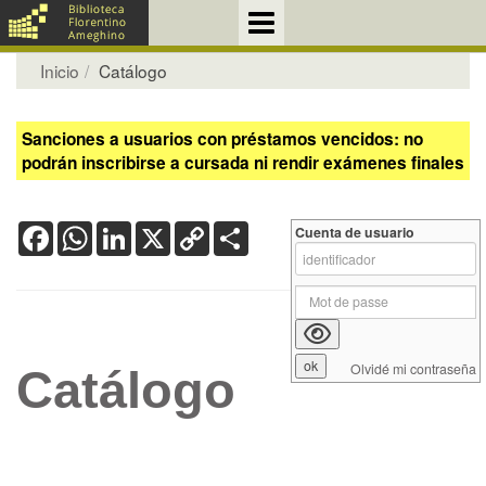
Inicio
Catálogo
Sanciones a usuarios con préstamos vencidos: no
podrán inscribirse a cursada ni rendir exámenes finales
Facebook
WhatsApp
LinkedIn
X
Copy
Share
Cuenta de usuario
Link
Olvidé mi contraseña
Catálogo