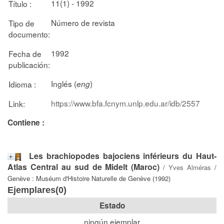
11(1) - 1992
Título :
Número de revista
Tipo de
documento:
1992
Fecha de
publicación:
Inglés (
)
Idioma :
eng
https://www.bfa.fcnym.unlp.edu.ar/idb/2557
Link:
Contiene :
Les brachiopodes bajociens inférieurs du Haut-
Atlas Central au sud de Midelt (Maroc)
/
Yves Alméras
/
Genève : Muséum d'Histoire Naturelle de Genève (1992)
Ejemplares(0)
Estado
ningún ejemplar