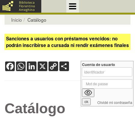
Inicio
Catálogo
Sanciones a usuarios con préstamos vencidos: no
podrán inscribirse a cursada ni rendir exámenes finales
Facebook
WhatsApp
LinkedIn
X
Copy
Share
Cuenta de usuario
Link
Olvidé mi contraseña
Catálogo