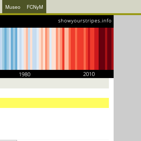
Museo
FCNyM