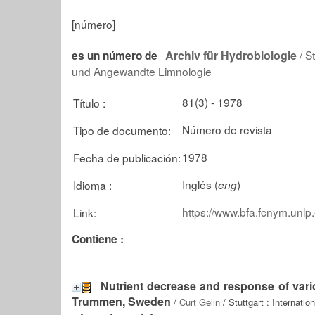
[número]
Archiv für Hydrobiologie
/ S
es un número de
und Angewandte Limnologie
81(3) - 1978
Título :
Número de revista
Tipo de documento:
1978
Fecha de publicación:
Inglés (
)
Idioma :
eng
https://www.bfa.fcnym.unlp
Link:
Contiene :
Nutrient decrease and response of vario
Trummen, Sweden
/
Curt Gelin
/ Stuttgart : Internati