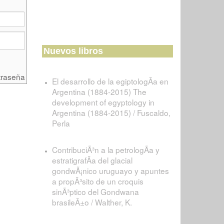
Nuevos libros
traseña
El desarrollo de la egiptologÃ­a en
Argentina (1884-2015) The
development of egyptology in
Argentina (1884-2015) / Fuscaldo,
Perla
ContribuciÃ³n a la petrologÃ­a y
estratigrafÃ­a del glacial
gondwÃ¡nico uruguayo y apuntes
a propÃ³sito de un croquis
sinÃ³ptico del Gondwana
brasileÃ±o / Walther, K.