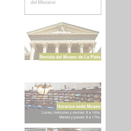
del Mioceno
Revista del Museo de La Plata
Horarios sede Museo
Lunes, miércoles y viernes: 8 a 14hs.
Martes y jueves: 8 a 17hs.