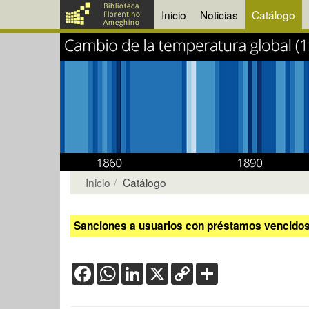
Inicio
Noticias
Catálogo
Inicio
Catálogo
Sanciones a usuarios con préstamos vencidos:
Facebook
WhatsApp
LinkedIn
X
Copy
Share
Link