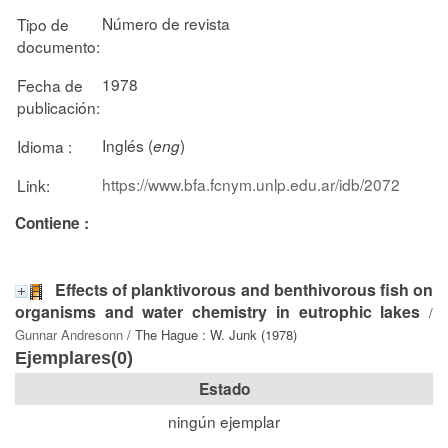
Número de revista
Tipo de
documento:
1978
Fecha de
publicación:
Inglés (
)
Idioma :
eng
https://www.bfa.fcnym.unlp.edu.ar/idb/2072
Link:
Contiene :
Effects of planktivorous and benthivorous fish on
organisms and water chemistry in eutrophic lakes
/
Gunnar Andresonn
/ The Hague : W. Junk (1978)
Ejemplares(0)
Estado
ningún ejemplar