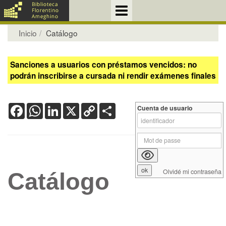
Inicio
Catálogo
Sanciones a usuarios con préstamos vencidos: no
podrán inscribirse a cursada ni rendir exámenes finales
Facebook
WhatsApp
LinkedIn
X
Copy
Share
Cuenta de usuario
Link
Olvidé mi contraseña
Catálogo