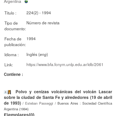
Argentina
224(2) - 1994
Título :
Número de revista
Tipo de
documento:
1994
Fecha de
publicación:
Inglés (
)
Idioma :
eng
https://www.bfa.fcnym.unlp.edu.ar/idb/2061
Link:
Contiene :
Polvo y cenizas volcánicas del volcán Lascar
sobre la ciudad de Santa Fe y alrededores (19 de abril
de 1993)
/
Esteban Passeggi
/ Buenos Aires : Sociedad Científica
Argentina (1994)
Ejemplares(0)