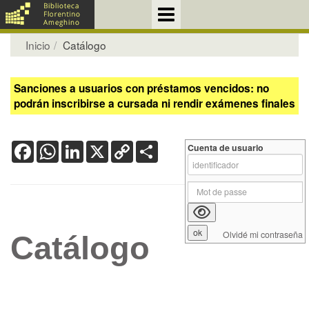
Inicio
Catálogo
Sanciones a usuarios con préstamos vencidos: no
podrán inscribirse a cursada ni rendir exámenes finales
Facebook
WhatsApp
LinkedIn
X
Copy
Share
Cuenta de usuario
Link
Olvidé mi contraseña
Catálogo