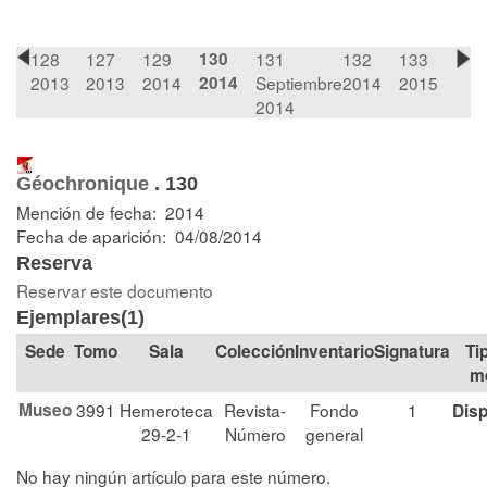
128
127
129
130
131
132
133
2013
2013
2014
2014
Septiembre
2014
2015
2014
Géochronique
.
130
Mención de fecha: 2014
Fecha de aparición: 04/08/2014
Reserva
Reservar este documento
Ejemplares(1)
Tomo
Sala
Colección
Signatura
Ti
m
Museo
3991
Hemeroteca
Revista-
Fondo
1
Disp
29-2-1
Número
general
No hay ningún artículo para este número.