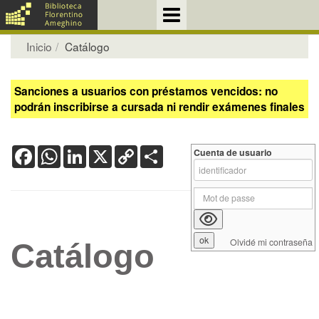
Inicio
Catálogo
Sanciones a usuarios con préstamos vencidos: no
podrán inscribirse a cursada ni rendir exámenes finales
Facebook
WhatsApp
LinkedIn
X
Copy
Share
Cuenta de usuario
Link
Olvidé mi contraseña
Catálogo