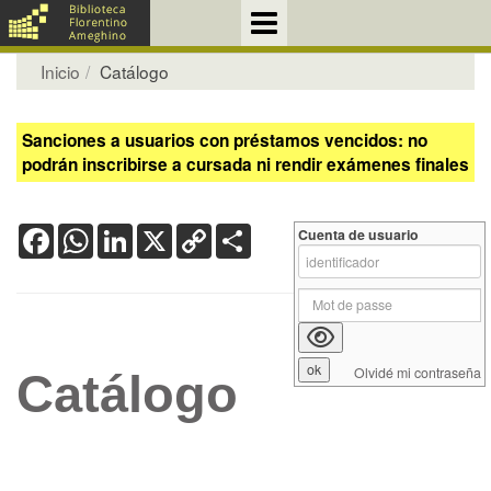
Inicio
Catálogo
Sanciones a usuarios con préstamos vencidos: no
podrán inscribirse a cursada ni rendir exámenes finales
Facebook
WhatsApp
LinkedIn
X
Copy
Share
Cuenta de usuario
Link
Olvidé mi contraseña
Catálogo