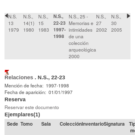
N.S.
N.S.,
N.S.,
N.S.,
N.S., 25 -
N.S.,
N.S.,
13
14(1)
15
22-23
Memorias e
27
30
1979
1980
1983
1997-
intimidades
2002
2005
1998
de una
colección
arqueológica
2000
Relaciones
.
N.S., 22-23
Mención de fecha: 1997-1998
Fecha de aparición: 01/01/1997
Reserva
Reservar este documento
Ejemplares(1)
Tomo
Sala
Colección
Signatura
Ti
m