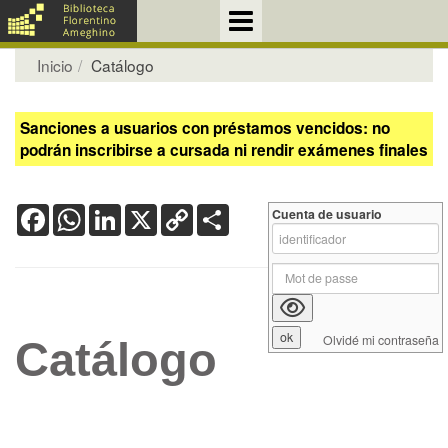
Inicio
Catálogo
Sanciones a usuarios con préstamos vencidos: no
podrán inscribirse a cursada ni rendir exámenes finales
Facebook
WhatsApp
LinkedIn
X
Copy
Share
Cuenta de usuario
Link
Olvidé mi contraseña
Catálogo