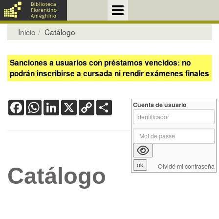
Inicio
Catálogo
Sanciones a usuarios con préstamos vencidos: no
podrán inscribirse a cursada ni rendir exámenes finales
Facebook
WhatsApp
LinkedIn
X
Copy
Share
Cuenta de usuario
Link
Olvidé mi contraseña
Catálogo