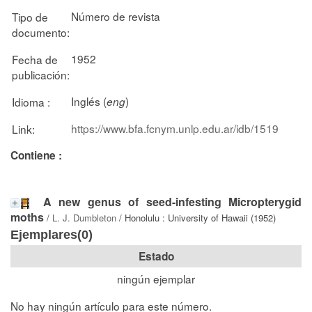
Número de revista
Tipo de
documento:
1952
Fecha de
publicación:
Inglés (
)
Idioma :
eng
https://www.bfa.fcnym.unlp.edu.ar/idb/1519
Link:
Contiene :
A new genus of seed-infesting Micropterygid
moths
/
L. J. Dumbleton
/ Honolulu : University of Hawaii (1952)
Ejemplares(0)
Estado
ningún ejemplar
No hay ningún artículo para este número.