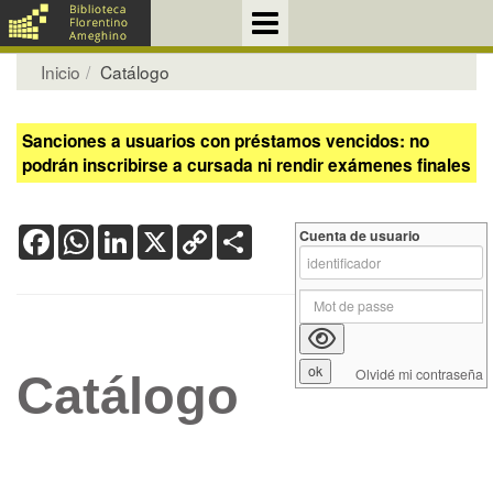
Inicio
Catálogo
Sanciones a usuarios con préstamos vencidos: no
podrán inscribirse a cursada ni rendir exámenes finales
Facebook
WhatsApp
LinkedIn
X
Copy
Share
Cuenta de usuario
Link
Olvidé mi contraseña
Catálogo