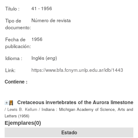
41 - 1956
Título :
Número de revista
Tipo de
documento:
1956
Fecha de
publicación:
Inglés (
)
Idioma :
eng
https://www.bfa.fcnym.unlp.edu.ar/idb/1443
Link:
Contiene :
Cretaceous invertebrates of the Aurora limestone
/
Lewis B. Kellum
/ Indiana : Michigan Academy of Science, Arts and
Letters (1956)
Ejemplares(0)
Estado