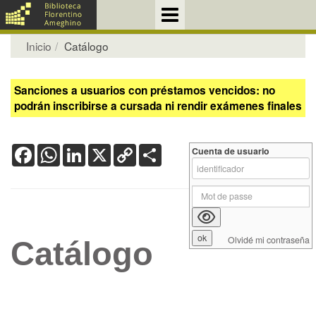
Inicio
Catálogo
Sanciones a usuarios con préstamos vencidos: no
podrán inscribirse a cursada ni rendir exámenes finales
Facebook
WhatsApp
LinkedIn
X
Copy
Share
Cuenta de usuario
Link
Olvidé mi contraseña
Catálogo