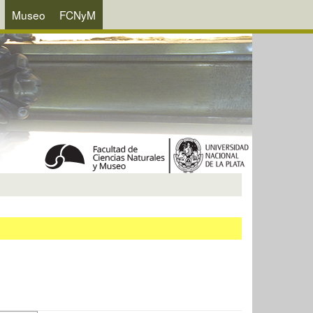
Museo
FCNyM