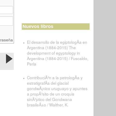
Nuevos libros
traseña
El desarrollo de la egiptologÃ­a en
Argentina (1884-2015) The
development of egyptology in
Argentina (1884-2015) / Fuscaldo,
Perla
ContribuciÃ³n a la petrologÃ­a y
estratigrafÃ­a del glacial
gondwÃ¡nico uruguayo y apuntes
a propÃ³sito de un croquis
sinÃ³ptico del Gondwana
brasileÃ±o / Walther, K.