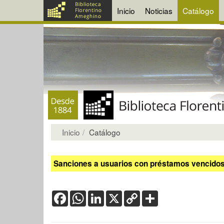
Inicio
Noticias
Catálogo
Inicio
Catálogo
Sanciones a usuarios con préstamos vencidos:
Facebook
WhatsApp
LinkedIn
X
Copy
Share
Link