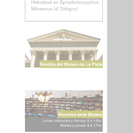
Hidrotecal en Symplectoscyphus
Milneanus (d' Orbigny)
Revista del Museo de La Plata
Horarios sede Museo
Lunes, miércoles y viernes: 8 a 14hs.
Martes y jueves: 8 a 17hs.