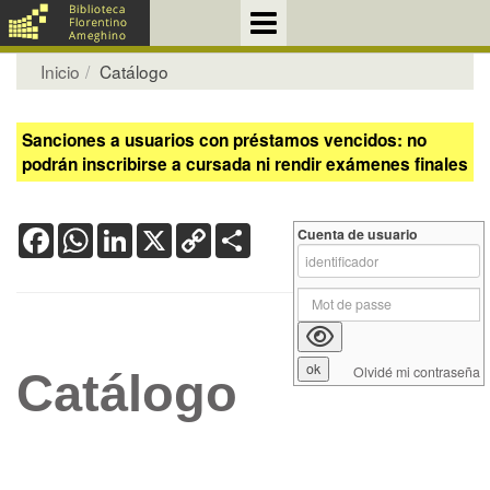
Inicio
Catálogo
Sanciones a usuarios con préstamos vencidos: no
podrán inscribirse a cursada ni rendir exámenes finales
Facebook
WhatsApp
LinkedIn
X
Copy
Share
Cuenta de usuario
Link
Olvidé mi contraseña
Catálogo