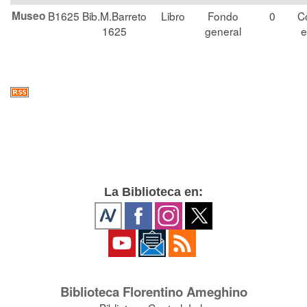
Museo
B1625
Bib.M.Barreto
Libro
Fondo
0
C
1625
general
e
La Biblioteca en:
Biblioteca Florentino Ameghino