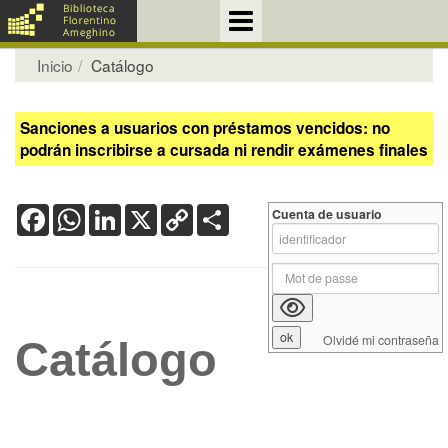
Inicio
Catálogo
Sanciones a usuarios con préstamos vencidos: no
podrán inscribirse a cursada ni rendir exámenes finales
Facebook
WhatsApp
LinkedIn
X
Copy
Share
Cuenta de usuario
Link
Olvidé mi contraseña
Catálogo