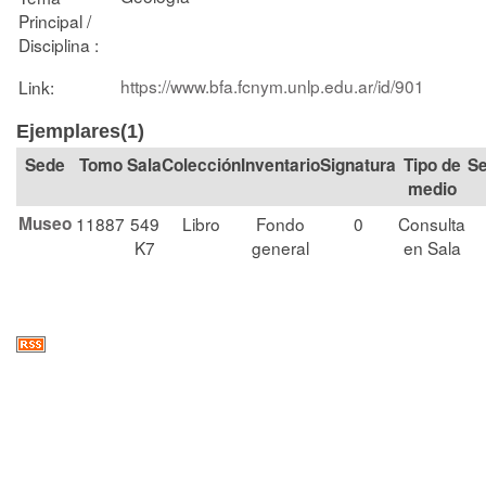
Principal /
Disciplina :
https://www.bfa.fcnym.unlp.edu.ar/id/901
Link:
Ejemplares(1)
Tomo
Sala
Colección
Signatura
Tipo de
Se
medio
Museo
11887
549
Libro
Fondo
0
Consulta
K7
general
en Sala