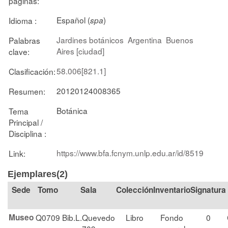
páginas:
Español (
)
Idioma :
spa
Jardines botánicos
Argentina
Buenos
Palabras
Aires [ciudad]
clave:
58.006[821.1]
Clasificación:
20120124008365
Resumen:
Botánica
Tema
Principal /
Disciplina :
https://www.bfa.fcnym.unlp.edu.ar/id/8519
Link:
Ejemplares(2)
Tomo
Sala
Colección
Signatura
Museo
Q0709
Bib.L.Quevedo
Libro
Fondo
0