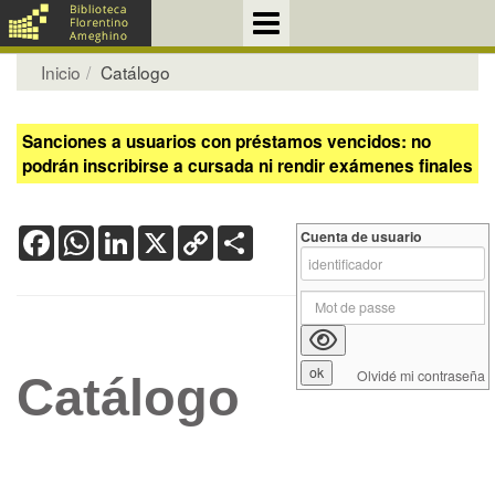
Inicio
Catálogo
Sanciones a usuarios con préstamos vencidos: no
podrán inscribirse a cursada ni rendir exámenes finales
Facebook
WhatsApp
LinkedIn
X
Copy
Share
Cuenta de usuario
Link
Olvidé mi contraseña
Catálogo