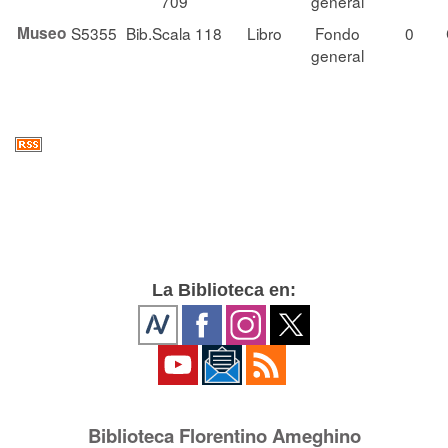
709
general
Museo
S5355
Bib.Scala 118
Libro
Fondo
0
general
La Biblioteca en:
Biblioteca Florentino Ameghino