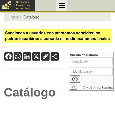
Inicio
Catálogo
Sanciones a usuarios con préstamos vencidos: no
podrán inscribirse a cursada ni rendir exámenes finales
Facebook
WhatsApp
LinkedIn
X
Copy
Share
Cuenta de usuario
Link
Olvidé mi contraseña
Catálogo