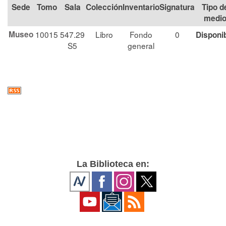
Tomo
Sala
Colección
Signatura
Tipo d
medi
Museo
10015
547.29
Libro
Fondo
0
Disponi
S5
general
La Biblioteca en: