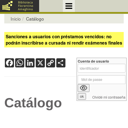
Inicio
Catálogo
Sanciones a usuarios con préstamos vencidos: no
podrán inscribirse a cursada ni rendir exámenes finales
Facebook
WhatsApp
LinkedIn
X
Copy
Share
Cuenta de usuario
Link
Olvidé mi contraseña
Catálogo