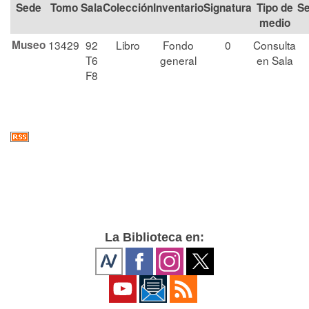
Tomo
Sala
Colección
Signatura
Tipo de
Se
medio
Museo
13429
92
Libro
Fondo
0
Consulta
T6
general
en Sala
F8
La Biblioteca en: