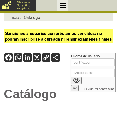
Inicio
Catálogo
Sanciones a usuarios con préstamos vencidos: no
podrán inscribirse a cursada ni rendir exámenes finales
Facebook
WhatsApp
LinkedIn
X
Copy
Share
Cuenta de usuario
Link
Olvidé mi contraseña
Catálogo