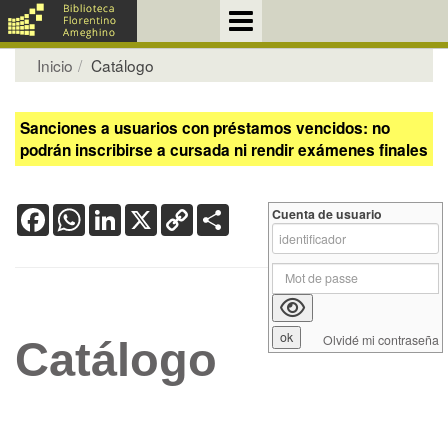
Inicio
Catálogo
Sanciones a usuarios con préstamos vencidos: no
podrán inscribirse a cursada ni rendir exámenes finales
Facebook
WhatsApp
LinkedIn
X
Copy
Share
Cuenta de usuario
Link
Olvidé mi contraseña
Catálogo