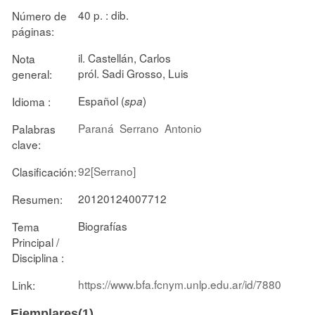
40 p. : dib.
Número de
páginas:
il. Castellán, Carlos
Nota
pról. Sadi Grosso, Luis
general:
Español (
)
Idioma :
spa
Paraná
Serrano
Antonio
Palabras
clave:
92[Serrano]
Clasificación:
20120124007712
Resumen:
Biografías
Tema
Principal /
Disciplina :
https://www.bfa.fcnym.unlp.edu.ar/id/7880
Link:
Ejemplares(1)