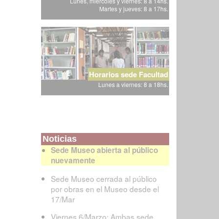
Lunes, miércoles y viernes: 8 a 14hs.
Martes y jueves: 8 a 17hs.
Horarios sede Facultad
Lunes a viernes: 8 a 18hs.
Noticias
Sede Museo abierta al público
nuevamente
Sede Museo cerrada al público
por obras en el Museo desde el
17/Mar
Viernes 6/Marzo: Ambas sede