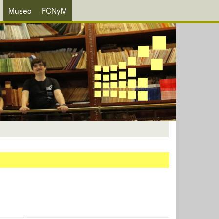
Museo
FCNyM