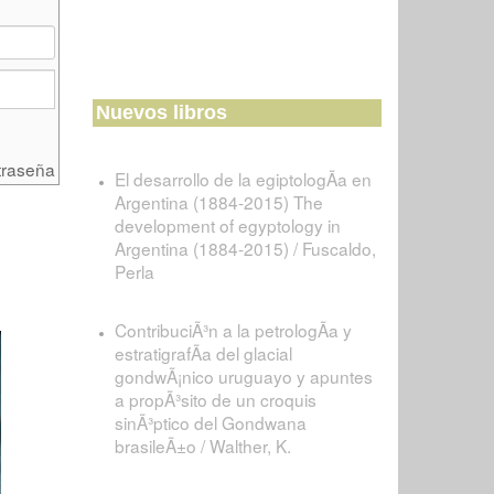
Nuevos libros
traseña
El desarrollo de la egiptologÃ­a en
Argentina (1884-2015) The
development of egyptology in
Argentina (1884-2015) / Fuscaldo,
Perla
ContribuciÃ³n a la petrologÃ­a y
estratigrafÃ­a del glacial
gondwÃ¡nico uruguayo y apuntes
a propÃ³sito de un croquis
sinÃ³ptico del Gondwana
brasileÃ±o / Walther, K.