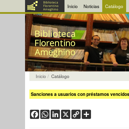
Inicio
Noticias
Catálogo
Inicio
Catálogo
Sanciones a usuarios con préstamos vencidos:
Facebook
WhatsApp
LinkedIn
X
Copy
Share
Link