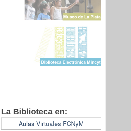
Museo de La Plata
Biblioteca Electrónica Mincyt
La Biblioteca en:
Aulas Virtuales FCNyM