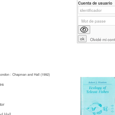
Cuenta de usuario
Olvidé mi con
London : Chapman and Hall (1992)
hes
tor
d Hall