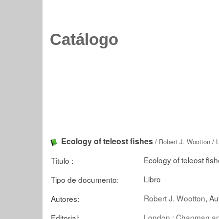
Catálogo
Ecology of teleost fishes
/
Robert J. Wootton
/ 
Ecology of teleost fis
Título :
Libro
Tipo de documento:
Robert J. Wootton
, Au
Autores:
London : Chapman an
Editorial: