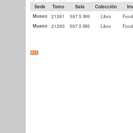
Tomo
Sala
Colección
Museo
21261
597.5 W6
Libro
Fond
Museo
21293
597.5 W6
Libro
Fond