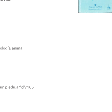
ología animal
.unlp.edu.ar/id/7165