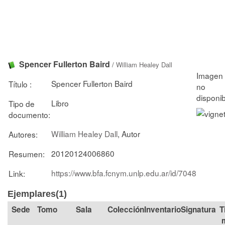
Spencer Fullerton Baird
/
William Healey Dall
Spencer Fullerton Baird
Título :
Libro
Tipo de
documento:
William Healey Dall
, Autor
Autores:
20120124006860
Resumen:
https://www.bfa.fcnym.unlp.edu.ar/id/7048
Link:
Ejemplares(1)
Tomo
Sala
Colección
Signatura
T