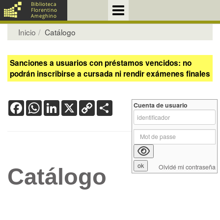
Inicio
Catálogo
Sanciones a usuarios con préstamos vencidos: no
podrán inscribirse a cursada ni rendir exámenes finales
Facebook
WhatsApp
LinkedIn
X
Copy
Share
Cuenta de usuario
Link
Olvidé mi contraseña
Catálogo