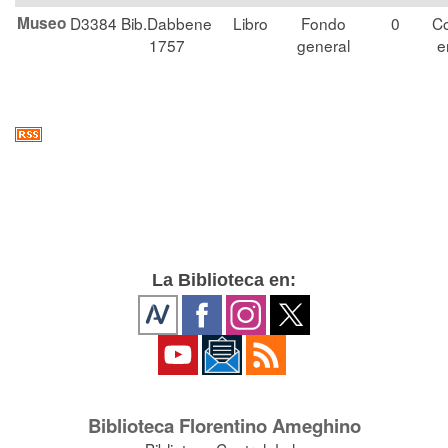
Museo
D3384
Bib.Dabbene
Libro
Fondo
0
Co
1757
general
e
La Biblioteca en:
Biblioteca Florentino Ameghino