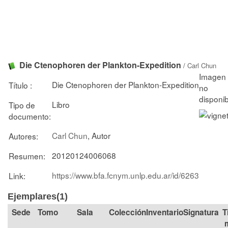
Die Ctenophoren der Plankton-Expedition
/
Carl Chun
Die Ctenophoren der Plankton-Expedition
Título :
Libro
Tipo de
documento:
Carl Chun
, Autor
Autores:
20120124006068
Resumen:
https://www.bfa.fcnym.unlp.edu.ar/id/6263
Link:
Ejemplares(1)
Tomo
Sala
Colección
Signatura
T