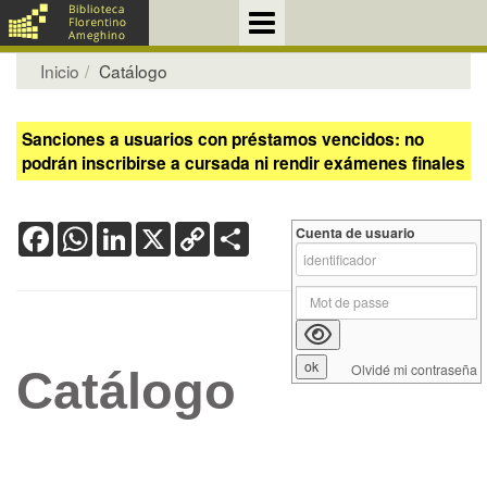
Inicio
Catálogo
Sanciones a usuarios con préstamos vencidos: no
podrán inscribirse a cursada ni rendir exámenes finales
Facebook
WhatsApp
LinkedIn
X
Copy
Share
Cuenta de usuario
Link
Olvidé mi contraseña
Catálogo