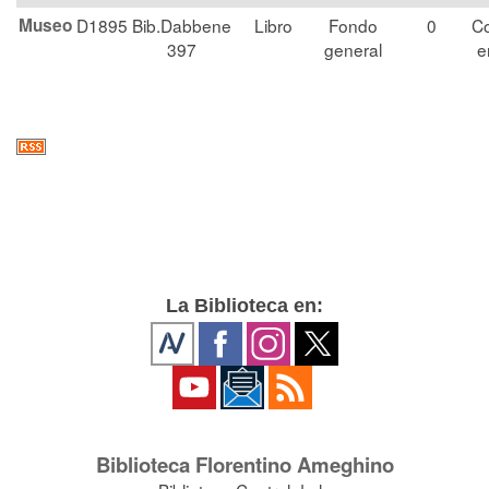
Museo
D1895
Bib.Dabbene
Libro
Fondo
0
Co
397
general
e
La Biblioteca en:
Biblioteca Florentino Ameghino