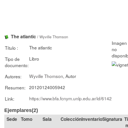
The atlantic
/
Wyville Thomson
The atlantic
Título :
Libro
Tipo de
documento:
Wyville Thomson
, Autor
Autores:
20120124005942
Resumen:
https://www.bfa.fcnym.unlp.edu.ar/id/6142
Link:
Ejemplares(2)
Tomo
Sala
Colección
Signatura
T
m