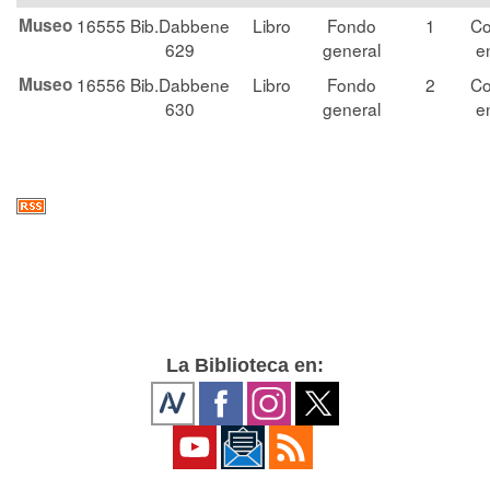
Museo
16555
Bib.Dabbene
Libro
Fondo
1
Co
629
general
e
Museo
16556
Bib.Dabbene
Libro
Fondo
2
Co
630
general
e
La Biblioteca en: