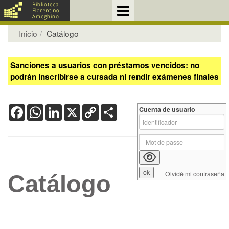
Inicio
Catálogo
Sanciones a usuarios con préstamos vencidos: no
podrán inscribirse a cursada ni rendir exámenes finales
Facebook
WhatsApp
LinkedIn
X
Copy
Share
Cuenta de usuario
Link
Olvidé mi contraseña
Catálogo