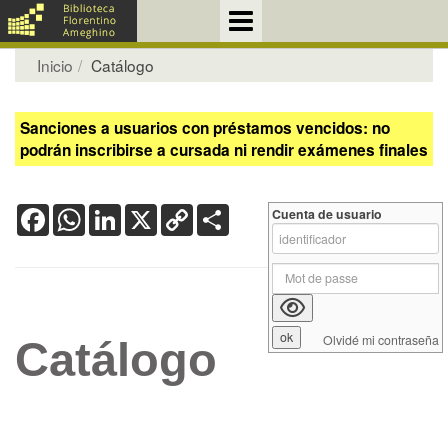
Inicio
Catálogo
Sanciones a usuarios con préstamos vencidos: no
podrán inscribirse a cursada ni rendir exámenes finales
Facebook
WhatsApp
LinkedIn
X
Copy
Share
Cuenta de usuario
Link
Olvidé mi contraseña
Catálogo