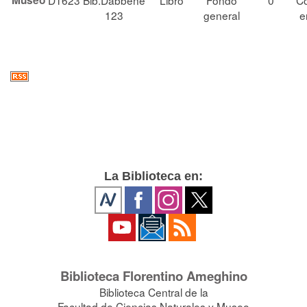
Museo
D1623
Bib.Dabbene
Libro
Fondo
0
Co
123
general
e
La Biblioteca en:
Biblioteca Florentino Ameghino
Biblioteca Central de la
Facultad de Ciencias Naturales y Museo