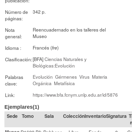
publicación:
342 p.
Número de
páginas:
Reencuadernado en los talleres del
Nota
Museo
general:
Francés (
)
Idioma :
fre
[BFA]
Ciencias Naturales y
Clasificación:
Biológicas:Evolución
Evolución
Gérmenes
Virus
Materia
Palabras
Orgánica
Metafísica
clave:
https://www.bfa.fcnym.unlp.edu.ar/id/5876
Link:
Ejemplares(1)
Tomo
Sala
Colección
Signatura
T