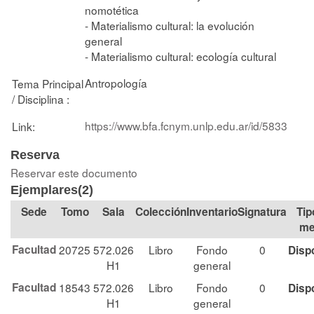
nomotética
- Materialismo cultural: la evolución
general
- Materialismo cultural: ecología cultural
Antropología
Tema Principal
/ Disciplina :
https://www.bfa.fcnym.unlp.edu.ar/id/5833
Link:
Reserva
Reservar este documento
Ejemplares(2)
Tomo
Sala
Colección
Signatura
Tip
me
Facultad
20725
572.026
Libro
Fondo
0
Disp
H1
general
Facultad
18543
572.026
Libro
Fondo
0
Disp
H1
general