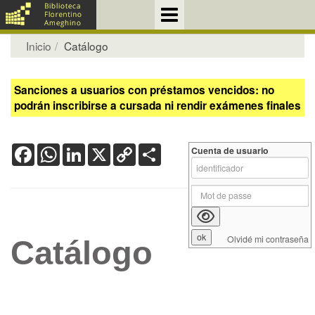
Inicio
Catálogo
Sanciones a usuarios con préstamos vencidos: no
podrán inscribirse a cursada ni rendir exámenes finales
Facebook
WhatsApp
LinkedIn
X
Copy
Share
Cuenta de usuario
Link
Olvidé mi contraseña
Catálogo