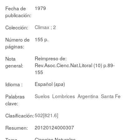
1979
Fecha de
publicación:
Climax ; 2
Colección:
155 p.
Número de
páginas:
Reimpreso de:
Nota
Rev.Asoc.Cienc.Nat.Litoral (10) p.89-
general:
155
Español (
)
Idioma :
spa
Suelos
Lombrices
Argentina
Santa Fe
Palabras
clave:
502[821.6]
Clasificación:
20120124000307
Resumen:
Ciencias Naturales
Tema