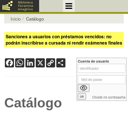
Inicio
Catálogo
Sanciones a usuarios con préstamos vencidos: no
podrán inscribirse a cursada ni rendir exámenes finales
Facebook
WhatsApp
LinkedIn
X
Copy
Share
Cuenta de usuario
Link
Olvidé mi contraseña
Catálogo