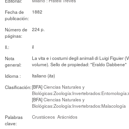
Milano : Fratelli Treves
Editorial:
1882
Fecha de
publicación:
224 p.
Número de
páginas:
il
Il.:
La vita e i costumi degli animali di Luigi Figuier (
Nota
volume). Sello de propiedad: "Eraldo Dabbene"
general:
Italiano (
)
Idioma :
ita
[BFA]
Ciencias Naturales y
Clasificación:
Biológicas:Zoología:Invertebrados:Entomología:
[BFA]
Ciencias Naturales y
Biológicas:Zoología:Invertebrados:Malacología
Crustáceos
Arácnidos
Palabras
clave: