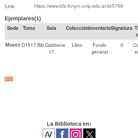
https://www.bfa.fcnym.unlp.edu.ar/id/5768
Link:
Ejemplares(1)
Tomo
Sala
Colección
Signatura
T
Museo
D1517
Bib.Dabbene
Libro
Fondo
0
Co
17
general
e
La Biblioteca en: