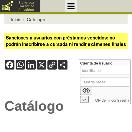
Inicio
Catálogo
Sanciones a usuarios con préstamos vencidos: no
podrán inscribirse a cursada ni rendir exámenes finales
Facebook
WhatsApp
LinkedIn
X
Copy
Share
Cuenta de usuario
Link
Olvidé mi contraseña
Catálogo