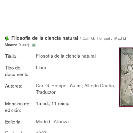
Filosofía de la ciencia natural
/
Carl G. Hempel
/ Madrid :
Alianza (1987)
Filosofía de la ciencia natural
Título :
Libro
Tipo de
documento:
Carl G. Hempel
, Autor ;
Alfredo Deaño
,
Autores:
Traductor
1a.ed., 11 reimpr
Mención de
edición:
Madrid : Alianza
Editorial:
1987
Fecha de