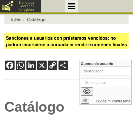
Inicio
Catálogo
Sanciones a usuarios con préstamos vencidos: no
podrán inscribirse a cursada ni rendir exámenes finales
Facebook
WhatsApp
LinkedIn
X
Copy
Share
Cuenta de usuario
Link
Olvidé mi contraseña
Catálogo