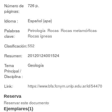
726 p.
Número de
páginas:
Español (
)
Idioma :
spa
Petrología
Rocas
Rocas metamórficas
Palabras
Rocas ígneas
clave:
552
Clasificación:
20120124001524
Resumen:
Geología
Tema
Principal /
Disciplina :
https://www.bfa.fcnym.unlp.edu.ar/id/54470
Link:
Reserva
Reservar este documento
Ejemplares(1)