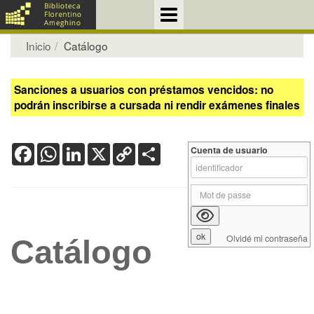
Inicio
Catálogo
Sanciones a usuarios con préstamos vencidos: no
podrán inscribirse a cursada ni rendir exámenes finales
Facebook
WhatsApp
LinkedIn
X
Copy
Share
Cuenta de usuario
Link
Olvidé mi contraseña
Catálogo