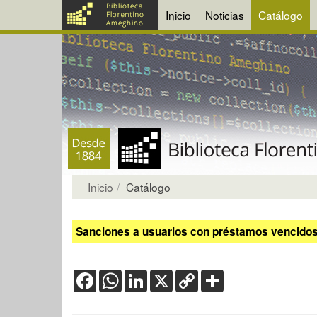
Inicio
Noticias
Catálogo
Inicio
Catálogo
Sanciones a usuarios con préstamos vencidos:
Facebook
WhatsApp
LinkedIn
X
Copy
Share
Link