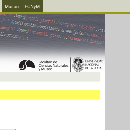
Museo
FCNyM