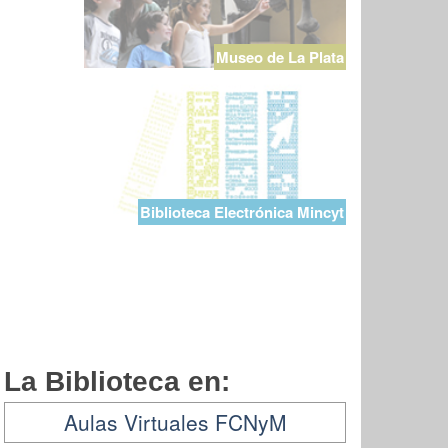
Museo de La Plata
Biblioteca Electrónica Mincyt
La Biblioteca en:
Aulas Virtuales FCNyM