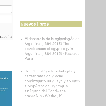
Nuevos libros
traseña
El desarrollo de la egiptologÃ­a en
Argentina (1884-2015) The
development of egyptology in
Argentina (1884-2015) / Fuscaldo,
Perla
ContribuciÃ³n a la petrologÃ­a y
estratigrafÃ­a del glacial
gondwÃ¡nico uruguayo y apuntes
a propÃ³sito de un croquis
sinÃ³ptico del Gondwana
brasileÃ±o / Walther, K.