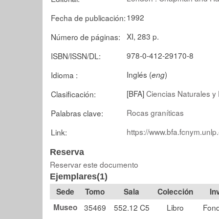
1992
Fecha de publicación:
XI, 283 p.
Número de páginas:
978-0-412-29170-8
ISBN/ISSN/DL:
Inglés (
)
Idioma :
eng
[BFA]
Ciencias Naturales y 
Clasificación:
Rocas graníticas
Palabras clave:
https://www.bfa.fcnym.unlp
Link:
Reserva
Reservar este documento
Ejemplares(1)
Tomo
Sala
Colección
Museo
35469
552.12 C5
Libro
Fond