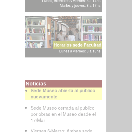
Lunes, miércoles y viernes: 8 a 14hs.
Martes y jueves: 8 a 17hs.
Horarios sede Facultad
Lunes a viernes: 8 a 18hs.
Noticias
Sede Museo abierta al público
nuevamente
Sede Museo cerrada al público
por obras en el Museo desde el
17/Mar
Viernes 6/Marzo: Ambas sede