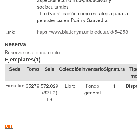
socioculturales
- La diversificación como estrategia para la
persistencia en Puán y Saavedra
https://www.bfa.fcnym.unlp.edu.ar/id/54253
Link:
Reserva
Reservar este documento
Ejemplares(1)
Tomo
Sala
Colección
Signatura
Tip
me
Facultad
35279
572.029
Libro
Fondo
1
Disp
(821.2)
general
L6