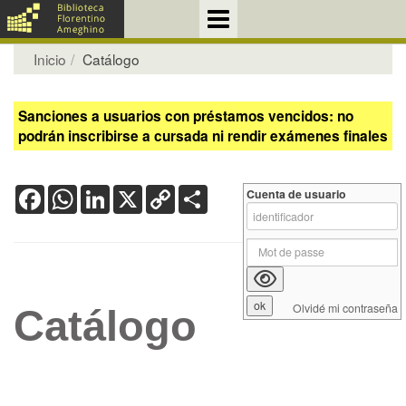
Inicio
Catálogo
Sanciones a usuarios con préstamos vencidos: no
podrán inscribirse a cursada ni rendir exámenes finales
Facebook
WhatsApp
LinkedIn
X
Copy
Share
Cuenta de usuario
Link
Olvidé mi contraseña
Catálogo