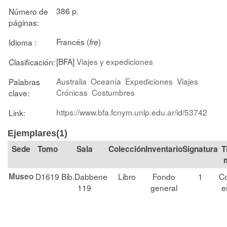
386 p.
Número de
páginas:
Francés (
)
Idioma :
fre
[BFA]
Viajes y expediciones
Clasificación:
Australia
Oceanía
Expediciones
Viajes
Palabras
Crónicas
Costumbres
clave:
https://www.bfa.fcnym.unlp.edu.ar/id/53742
Link:
Ejemplares(1)
Tomo
Sala
Colección
Signatura
T
Museo
D1619
Bib.Dabbene
Libro
Fondo
1
Co
119
general
e