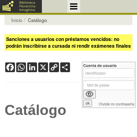
Inicio
Catálogo
Sanciones a usuarios con préstamos vencidos: no
podrán inscribirse a cursada ni rendir exámenes finales
Facebook
WhatsApp
LinkedIn
X
Copy
Share
Cuenta de usuario
Link
Olvidé mi contraseña
Catálogo