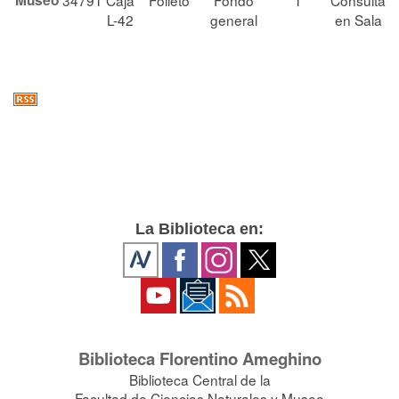
Museo
34791
Caja
Folleto
Fondo
1
Consulta
L-42
general
en Sala
La Biblioteca en:
Biblioteca Florentino Ameghino
Biblioteca Central de la
Facultad de Ciencias Naturales y Museo