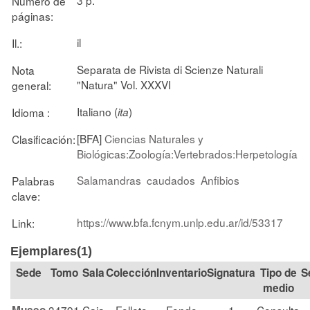
Número de
páginas:
il
Il.:
Separata de Rivista di Scienze Naturali
Nota
"Natura" Vol. XXXVI
general:
Italiano (
)
Idioma :
ita
[BFA]
Ciencias Naturales y
Clasificación:
Biológicas:Zoología:Vertebrados:Herpetología
Salamandras
caudados
Anfibios
Palabras
clave:
https://www.bfa.fcnym.unlp.edu.ar/id/53317
Link:
Ejemplares(1)
Tomo
Sala
Colección
Signatura
Tipo de
S
medio