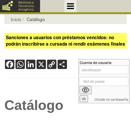
Inicio
Catálogo
Sanciones a usuarios con préstamos vencidos: no
podrán inscribirse a cursada ni rendir exámenes finales
Facebook
WhatsApp
LinkedIn
X
Copy
Share
Cuenta de usuario
Link
Olvidé mi contraseña
Catálogo