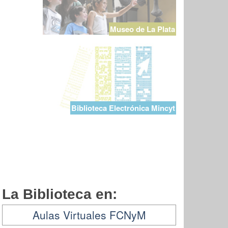
Museo de La Plata
Biblioteca Electrónica Mincyt
La Biblioteca en:
Aulas Virtuales FCNyM