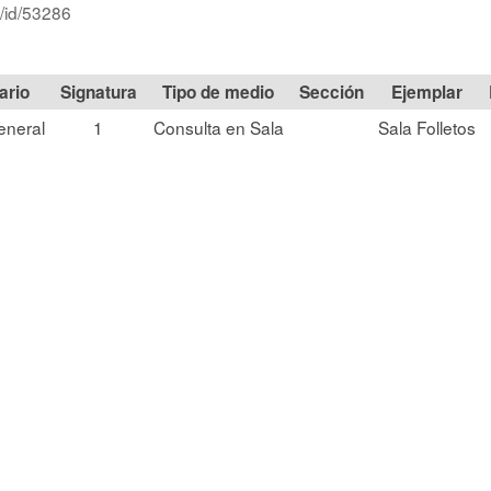
r/id/53286
Signatura
Tipo de medio
Sección
eneral
1
Consulta en Sala
Sala Folletos