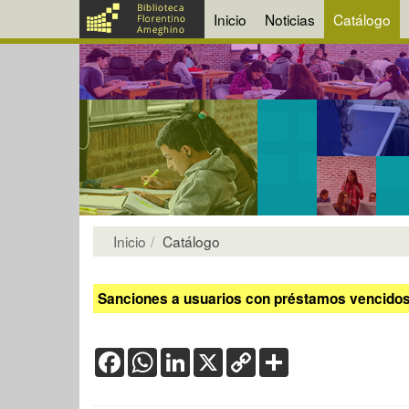
Inicio
Noticias
Catálogo
Inicio
Catálogo
Sanciones a usuarios con préstamos vencidos:
Facebook
WhatsApp
LinkedIn
X
Copy
Share
Link