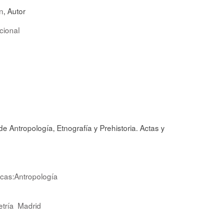
n
, Autor
cional
 Antropología, Etnografía y Prehistoria. Actas y
icas:Antropología
tría
Madrid