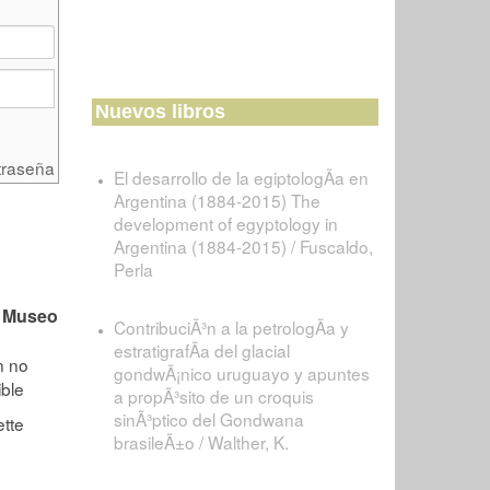
Nuevos libros
traseña
El desarrollo de la egiptologÃ­a en
Argentina (1884-2015) The
development of egyptology in
Argentina (1884-2015) / Fuscaldo,
Perla
l Museo
ContribuciÃ³n a la petrologÃ­a y
estratigrafÃ­a del glacial
gondwÃ¡nico uruguayo y apuntes
a propÃ³sito de un croquis
sinÃ³ptico del Gondwana
brasileÃ±o / Walther, K.