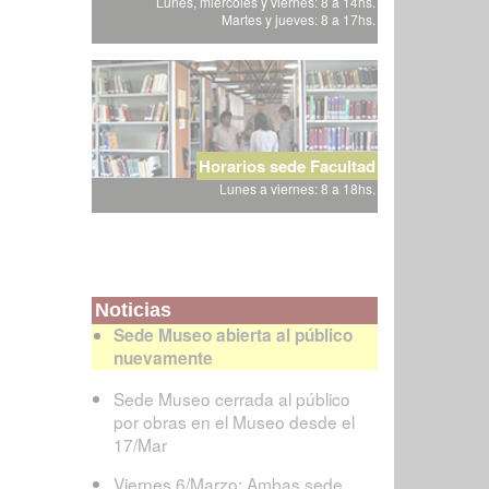
Lunes, miércoles y viernes: 8 a 14hs.
Martes y jueves: 8 a 17hs.
Horarios sede Facultad
Lunes a viernes: 8 a 18hs.
Noticias
Sede Museo abierta al público
nuevamente
Sede Museo cerrada al público
por obras en el Museo desde el
17/Mar
Viernes 6/Marzo: Ambas sede