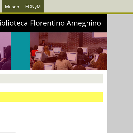
Museo
FCNyM