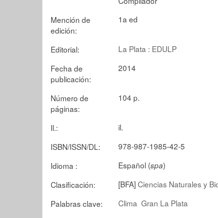
Compilador
1a ed
Mención de
edición:
La Plata : EDULP
Editorial:
2014
Fecha de
publicación:
104 p.
Número de
páginas:
il.
Il.:
978-987-1985-42-5
ISBN/ISSN/DL:
Español (
)
Idioma :
spa
[BFA]
Ciencias Naturales y Bi
Clasificación:
Clima
Gran La Plata
Palabras clave: