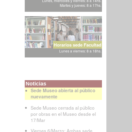
Lunes, miércoles y viernes: 8 a 14hs.
Martes y jueves: 8 a 17hs.
Horarios sede Facultad
Lunes a viernes: 8 a 18hs.
Noticias
Sede Museo abierta al público
nuevamente
Sede Museo cerrada al público
por obras en el Museo desde el
17/Mar
Viernes 6/Marzo: Ambas sede