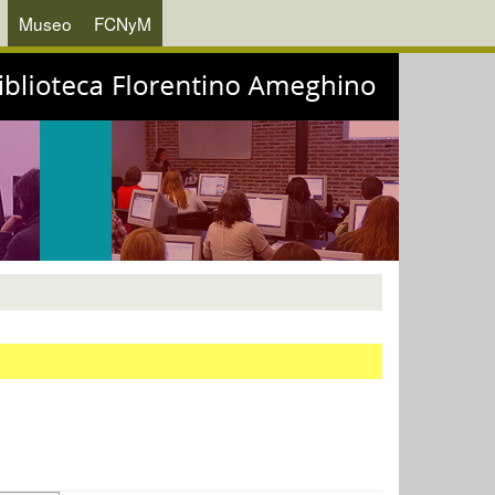
Museo
FCNyM