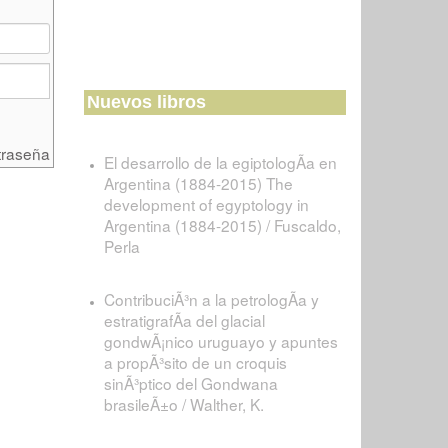
Nuevos libros
traseña
El desarrollo de la egiptologÃ­a en
Argentina (1884-2015) The
development of egyptology in
Argentina (1884-2015) / Fuscaldo,
Perla
ContribuciÃ³n a la petrologÃ­a y
estratigrafÃ­a del glacial
gondwÃ¡nico uruguayo y apuntes
a propÃ³sito de un croquis
sinÃ³ptico del Gondwana
brasileÃ±o / Walther, K.