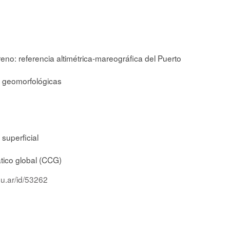
reno: referencia altimétrica-mareográfica del Puerto
y geomorfológicas
superficial
tico global (CCG)
du.ar/id/53262