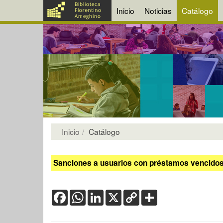
Inicio
Noticias
Catálogo
Inicio
Catálogo
Sanciones a usuarios con préstamos vencidos:
Facebook
WhatsApp
LinkedIn
X
Copy
Share
Link