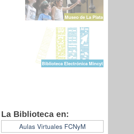
Museo de La Plata
Biblioteca Electrónica Mincyt
La Biblioteca en:
Aulas Virtuales FCNyM