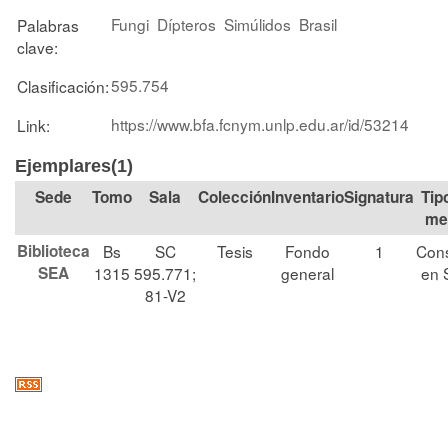
Fungi
Dípteros
Simúlidos
Brasil
Palabras
clave:
595.754
Clasificación:
https://www.bfa.fcnym.unlp.edu.ar/id/53214
Link:
Ejemplares(1)
Tomo
Sala
Colección
Signatura
Tip
me
Biblioteca
Bs
SC
Tesis
Fondo
1
Cons
SEA
1315
595.771;
general
en 
81-V2