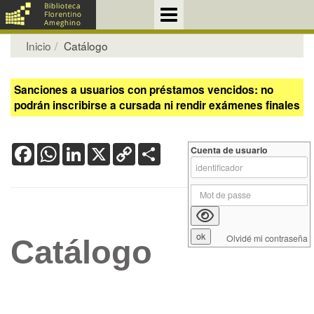
Inicio
Catálogo
Sanciones a usuarios con préstamos vencidos: no
podrán inscribirse a cursada ni rendir exámenes finales
Facebook
WhatsApp
LinkedIn
X
Copy
Share
Cuenta de usuario
Link
Olvidé mi contraseña
Catálogo