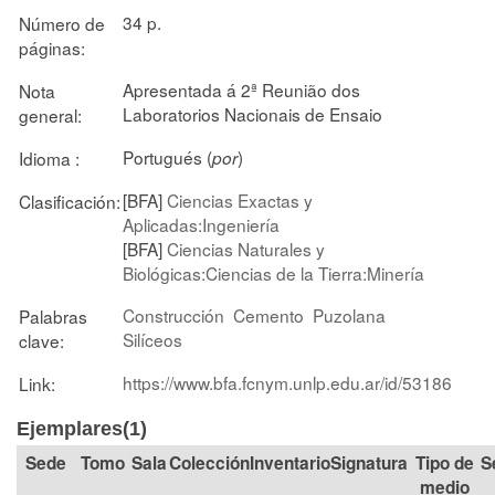
34 p.
Número de
páginas:
Apresentada á 2ª Reunião dos
Nota
Laboratorios Nacionais de Ensaio
general:
Portugués (
)
Idioma :
por
[BFA]
Ciencias Exactas y
Clasificación:
Aplicadas:Ingeniería
[BFA]
Ciencias Naturales y
Biológicas:Ciencias de la Tierra:Minería
Construcción
Cemento
Puzolana
Palabras
Silíceos
clave:
https://www.bfa.fcnym.unlp.edu.ar/id/53186
Link:
Ejemplares(1)
Tomo
Sala
Colección
Signatura
Tipo de
S
medio