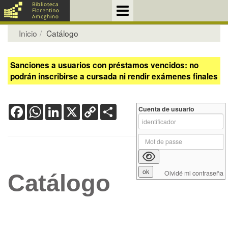
Inicio
Catálogo
Sanciones a usuarios con préstamos vencidos: no
podrán inscribirse a cursada ni rendir exámenes finales
Facebook
WhatsApp
LinkedIn
X
Copy
Share
Cuenta de usuario
Link
Olvidé mi contraseña
Catálogo