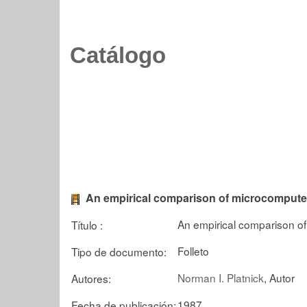
Catálogo
An empirical comparison of microcomput
An empirical comparison o
Título :
Folleto
Tipo de documento:
Norman I. Platnick
, Autor
Autores:
1987
Fecha de publicación: