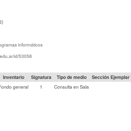
2)
ogramas informáticos
.edu.ar/id/53058
Signatura
Tipo de medio
Sección
Fondo general
1
Consulta en Sala