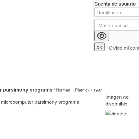
Cuenta de usuario
Olvidé mi con
er parsimony programs
/
Norman I. Platnick
/ 1987
f microcomputer parsimony programs