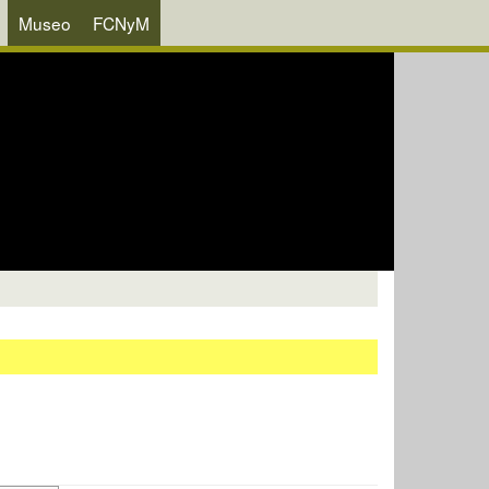
Museo
FCNyM