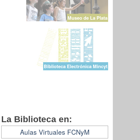
Museo de La Plata
Biblioteca Electrónica Mincyt
La Biblioteca en:
Aulas Virtuales FCNyM