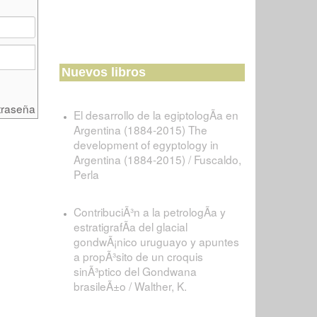
Nuevos libros
traseña
El desarrollo de la egiptologÃ­a en
Argentina (1884-2015) The
development of egyptology in
Argentina (1884-2015) / Fuscaldo,
Perla
ContribuciÃ³n a la petrologÃ­a y
estratigrafÃ­a del glacial
gondwÃ¡nico uruguayo y apuntes
a propÃ³sito de un croquis
sinÃ³ptico del Gondwana
brasileÃ±o / Walther, K.