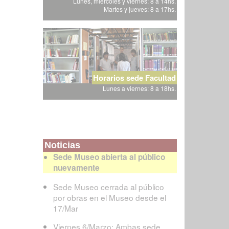
Lunes, miércoles y viernes: 8 a 14hs.
Martes y jueves: 8 a 17hs.
Horarios sede Facultad
Lunes a viernes: 8 a 18hs.
Noticias
Sede Museo abierta al público
nuevamente
Sede Museo cerrada al público
por obras en el Museo desde el
17/Mar
Viernes 6/Marzo: Ambas sede