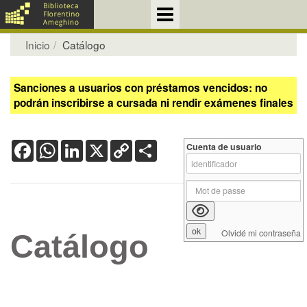
Inicio
Catálogo
Sanciones a usuarios con préstamos vencidos: no
podrán inscribirse a cursada ni rendir exámenes finales
Facebook
WhatsApp
LinkedIn
X
Copy
Share
Cuenta de usuario
Link
Olvidé mi contraseña
Catálogo