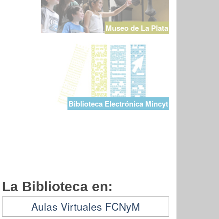
Museo de La Plata
Biblioteca Electrónica Mincyt
La Biblioteca en:
Aulas Virtuales FCNyM