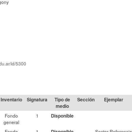
gony
du.ar/id/5300
Signatura
Tipo de
Sección
medio
Fondo
1
Disponible
general
Fondo
1
Sector Referencia
Disponible