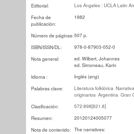
Los Angeles : UCLA Latin Am
Editorial:
1982
Fecha de
publicación:
507 p.
Número de páginas:
978-0-87903-052-0
ISBN/ISSN/DL:
ed. Wilbert, Johannes
Nota general:
ed. Simoneau, Karin
Inglés (
)
Idioma :
eng
Literatura folklórica
Narrativ
Palabras clave:
originarios
Argentina
Gran 
572:898[821.8]
Clasificación:
20120124005077
Resumen:
The narratives:
Nota de contenido: