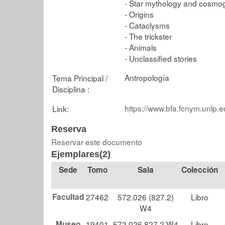
- Star mythology and cosmo
- Origins
- Cataclysms
- The trickster
- Animals
- Unclassified stories
Antropología
Tema Principal /
Disciplina :
https://www.bfa.fcnym.unlp.e
Link:
Reserva
Reservar este documento
Ejemplares(2)
Tomo
Sala
Colección
Facultad
27462
572.026 (827.2)
Libro
W4
Museo
19401
572.026 827.2 W4
Libro