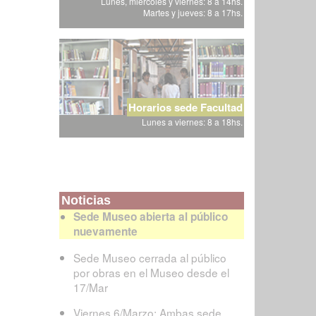
Lunes, miércoles y viernes: 8 a 14hs.
Martes y jueves: 8 a 17hs.
Horarios sede Facultad
Lunes a viernes: 8 a 18hs.
Noticias
Sede Museo abierta al público
nuevamente
Sede Museo cerrada al público
por obras en el Museo desde el
17/Mar
Viernes 6/Marzo: Ambas sede