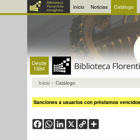
Inicio
Noticias
Catálogo
Inicio
Catálogo
Sanciones a usuarios con préstamos vencidos:
Facebook
WhatsApp
LinkedIn
X
Copy
Share
Link