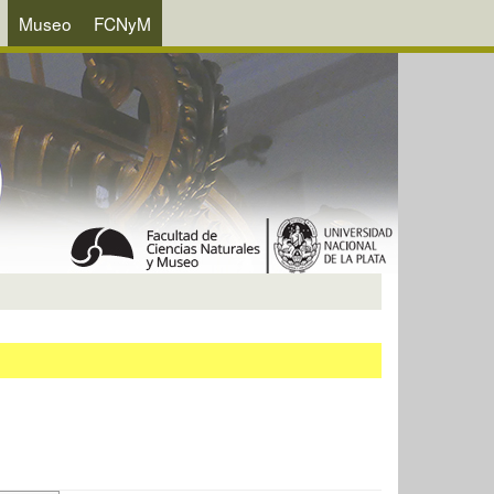
Museo
FCNyM