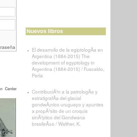
Nuevos libros
traseña
El desarrollo de la egiptologÃ­a en
Argentina (1884-2015) The
development of egyptology in
Argentina (1884-2015) / Fuscaldo,
Perla
n Center
ContribuciÃ³n a la petrologÃ­a y
estratigrafÃ­a del glacial
gondwÃ¡nico uruguayo y apuntes
a propÃ³sito de un croquis
sinÃ³ptico del Gondwana
brasileÃ±o / Walther, K.