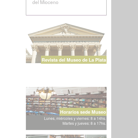
del Mioceno
Revista del Museo de La Plata
Horarios sede Museo
Lunes, miércoles y viernes: 8 a 14hs.
Martes y jueves: 8 a 17hs.