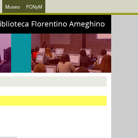
Museo
FCNyM