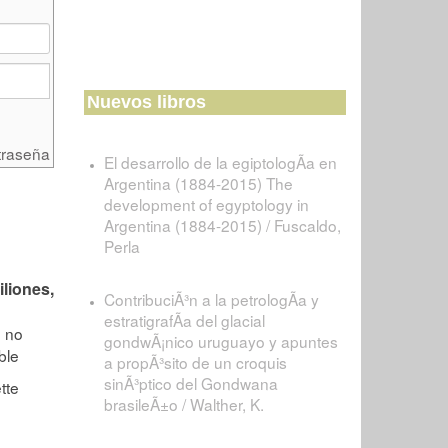
Nuevos libros
traseña
El desarrollo de la egiptologÃ­a en
Argentina (1884-2015) The
development of egyptology in
Argentina (1884-2015) / Fuscaldo,
Perla
iliones,
ContribuciÃ³n a la petrologÃ­a y
estratigrafÃ­a del glacial
gondwÃ¡nico uruguayo y apuntes
a propÃ³sito de un croquis
sinÃ³ptico del Gondwana
brasileÃ±o / Walther, K.