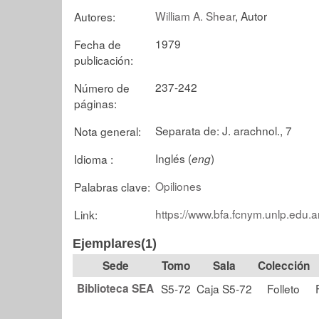
William A. Shear
, Autor
Autores:
1979
Fecha de
publicación:
237-242
Número de
páginas:
Separata de: J. arachnol., 7
Nota general:
Inglés (
)
Idioma :
eng
Opiliones
Palabras clave:
https://www.bfa.fcnym.unlp.edu.a
Link:
Ejemplares(1)
Tomo
Sala
Colección
Biblioteca SEA
S5-72
Caja S5-72
Folleto