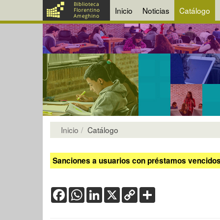
Inicio
Noticias
Catálogo
Inicio
Catálogo
Sanciones a usuarios con préstamos vencidos:
Facebook
WhatsApp
LinkedIn
X
Copy
Share
Link