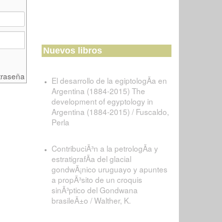
Nuevos libros
traseña
El desarrollo de la egiptologÃ­a en
Argentina (1884-2015) The
development of egyptology in
Argentina (1884-2015) / Fuscaldo,
Perla
ContribuciÃ³n a la petrologÃ­a y
estratigrafÃ­a del glacial
gondwÃ¡nico uruguayo y apuntes
a propÃ³sito de un croquis
sinÃ³ptico del Gondwana
brasileÃ±o / Walther, K.