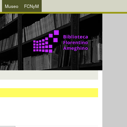
Museo
FCNyM