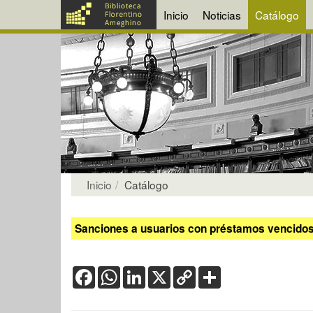
Inicio
Noticias
Catálogo
Inicio
Catálogo
Sanciones a usuarios con préstamos vencidos:
Facebook
WhatsApp
LinkedIn
X
Copy
Share
Link