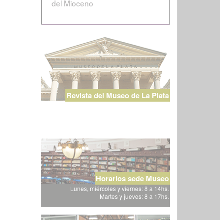
del Mioceno
Revista del Museo de La Plata
Horarios sede Museo
Lunes, miércoles y viernes: 8 a 14hs.
Martes y jueves: 8 a 17hs.