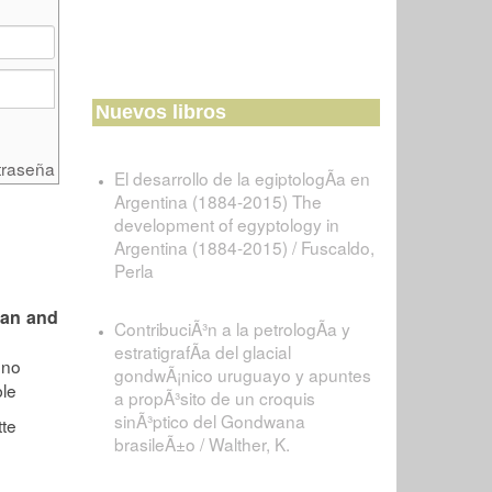
Nuevos libros
traseña
El desarrollo de la egiptologÃ­a en
Argentina (1884-2015) The
development of egyptology in
Argentina (1884-2015) / Fuscaldo,
Perla
pan and
ContribuciÃ³n a la petrologÃ­a y
estratigrafÃ­a del glacial
gondwÃ¡nico uruguayo y apuntes
a propÃ³sito de un croquis
sinÃ³ptico del Gondwana
brasileÃ±o / Walther, K.