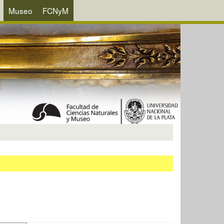
Museo
FCNyM