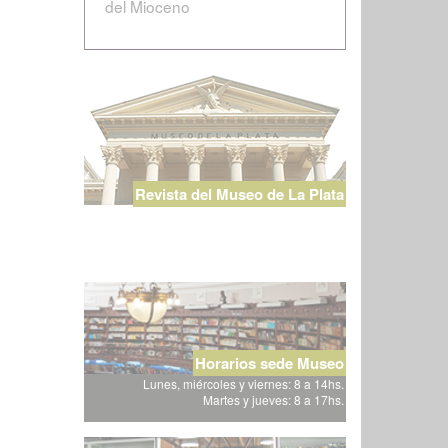
del Mioceno
Revista del Museo de La Plata
Horarios sede Museo
Lunes, miércoles y viernes: 8 a 14hs.
Martes y jueves: 8 a 17hs.