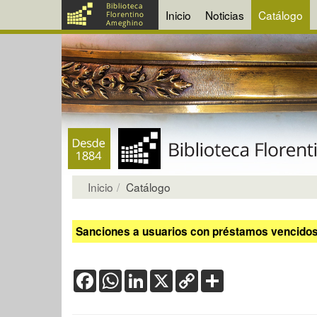
Inicio
Noticias
Catálogo
Inicio
Catálogo
Sanciones a usuarios con préstamos vencidos:
Facebook
WhatsApp
LinkedIn
X
Copy
Share
Link