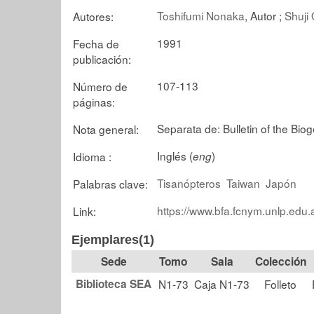
Toshifumi Nonaka
, Autor ;
Shuji
Autores:
1991
Fecha de
publicación:
107-113
Número de
páginas:
Separata de: Bulletin of the Bio
Nota general:
Inglés (
)
Idioma :
eng
Tisanópteros
Taiwan
Japón
Palabras clave:
https://www.bfa.fcnym.unlp.edu.
Link:
Ejemplares(1)
Tomo
Sala
Colección
Biblioteca SEA
N1-73
Caja N1-73
Folleto